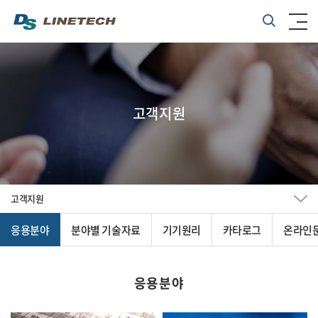
고객지원
고객지원
응용분야
분야별 기술자료
기기원리
카타로그
온라인
응용분야