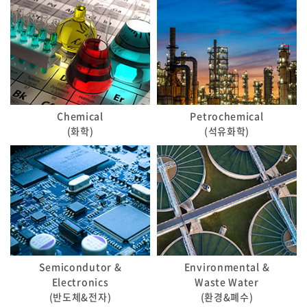
Chemical
Petrochemical
(화학)
(석유화학)
Semicondutor &
Environmental &
Electronics
Waste Water
(반도체&전자)
(환경&폐수)