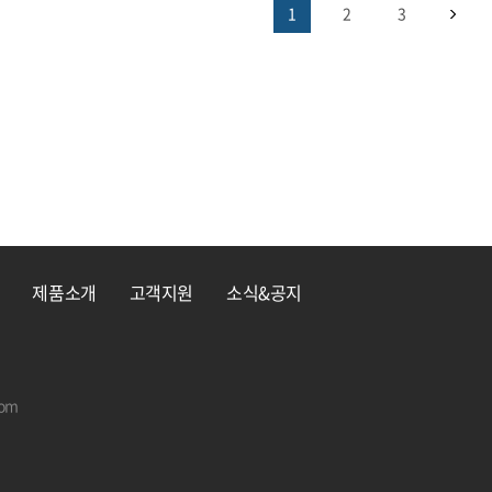
1
2
3
제품소개
고객지원
소식&공지
com