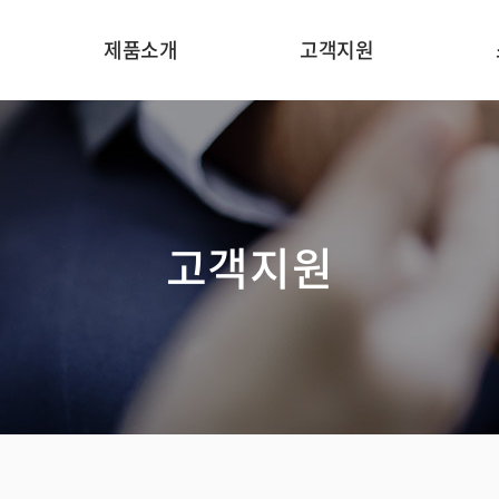
제품소개
고객지원
온라인 중금속 분석기
응용분야
처
인라인 농도 분석기
분야별 기술자료
In
고객지원
인라인 광도계
기기원리
일반 수질 항목 분석기
카타로그
온라인 수질 분석기
온라인문의
온라인 미량 원소
분석기
가스 모니터링 장치