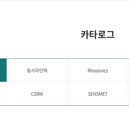
현장용 유량계
강수 모니터링 장치
자동 농도 조절 장치
카타로그
현장용 전처리 장치
동서라인텍
Rhosonics
CiDRA
SENSMET