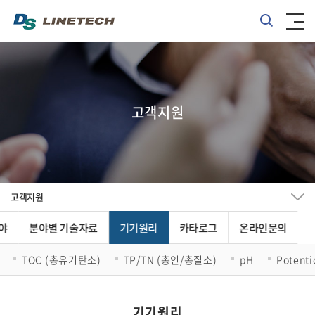
고객지원
고객지원
야
분야별 기술자료
기기원리
카타로그
온라인문의
TOC (총유기탄소)
TP/TN (총인/총질소)
pH
Potent
기기원리