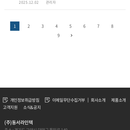
2025.12.02
관리자
1
2
3
4
5
6
7
8
9
개인정보취급방침
이메일무단수집거부
회사소개
제품소개
고객지원
소식&공지
(주)동서라인텍
주소 : 경기도 고양시 덕양구 통일로 140