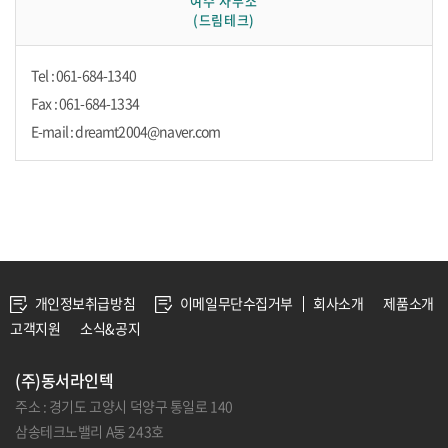
여수 사무소
(드림테크)
Tel : 061-684-1340
Fax : 061-684-1334
E-mail : dreamt2004@naver.com
개인정보취급방침
이메일무단수집거부
회사소개
제품소개
고객지원
소식&공지
(주)동서라인텍
주소 : 경기도 고양시 덕양구 통일로 140
삼송테크노밸리 A동 243호