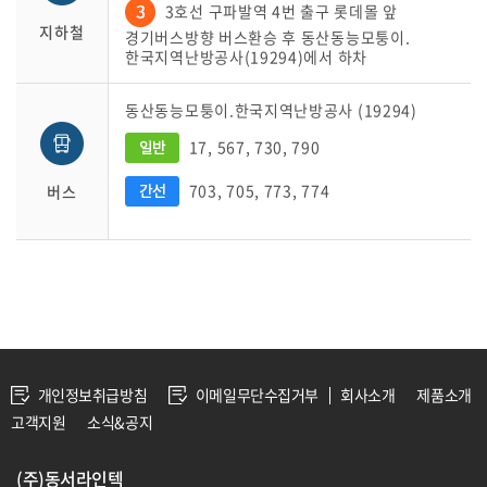
3호선 구파발역 4번 출구 롯데몰 앞
지하철
경기버스방향 버스환승 후 동산동능모퉁이.
한국지역난방공사(19294)에서 하차
동산동능모퉁이.한국지역난방공사 (19294)
17, 567, 730, 790
703, 705, 773, 774
버스
개인정보취급방침
이메일무단수집거부
회사소개
제품소개
고객지원
소식&공지
(주)동서라인텍