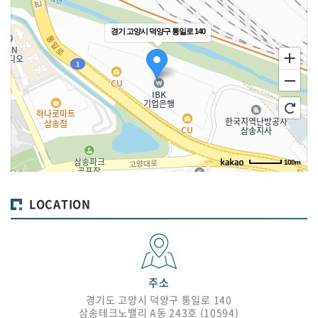
경기 고양시 덕양구 통일로 140
100m
길찾기
LOCATION
주소
경기도 고양시 덕양구 통일로 140
삼송테크노밸리 A동 243호 (10594)