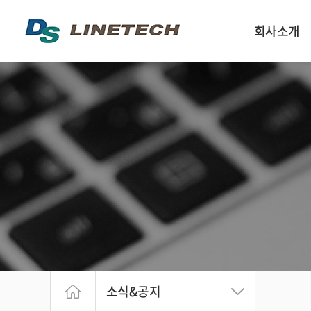
회사소개
인사말
회사구성 및 연락
회사약도
회사연혁
소식&공지