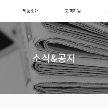
제품소개
고객지원
온라인 중금속 분석기
응용분야
처
인라인 농도 분석기
분야별 기술자료
In
소식&공지
인라인 광도계
기기원리
일반 수질 항목 분석기
카타로그
온라인 수질 분석기
온라인문의
온라인 미량 원소
분석기
가스 모니터링 장치